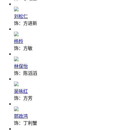
刘松仁
饰：方进新
杨羚
饰：方敏
林保怡
饰：陈滔滔
吴咏红
饰：方芳
郭政鸿
饰：丁利蟹