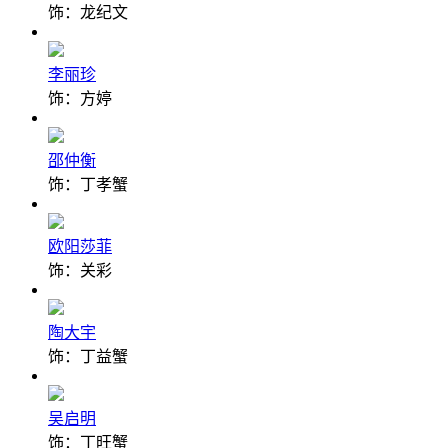
饰：龙纪文
李丽珍
饰：方婷
邵仲衡
饰：丁孝蟹
欧阳莎菲
饰：关彩
陶大宇
饰：丁益蟹
吴启明
饰：丁旺蟹