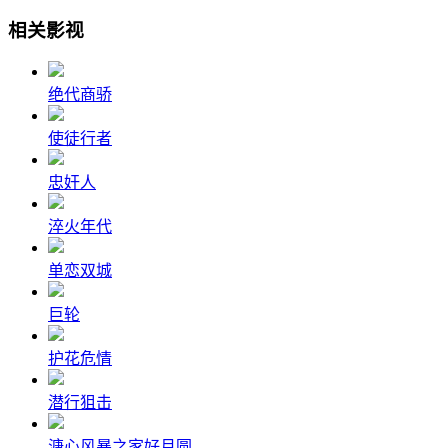
相关影视
绝代商骄
使徒行者
忠奸人
淬火年代
单恋双城
巨轮
护花危情
潜行狙击
溏心风暴之家好月圆