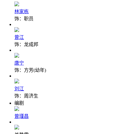
林家栋
饰：职员
曾江
饰：龙成邦
唐宁
饰：方芳(幼年)
刘江
饰：周济生
编剧
曾瑾昌