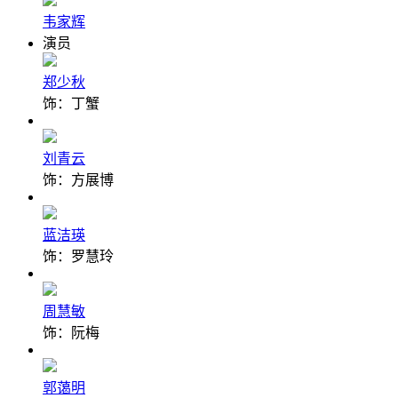
韦家辉
演员
郑少秋
饰：丁蟹
刘青云
饰：方展博
蓝洁瑛
饰：罗慧玲
周慧敏
饰：阮梅
郭蔼明