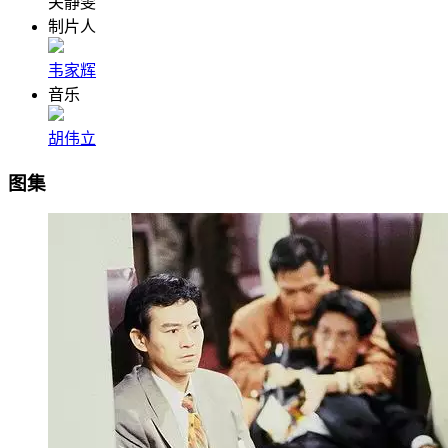
关静雯
制片人
韦家辉
音乐
胡伟立
图集