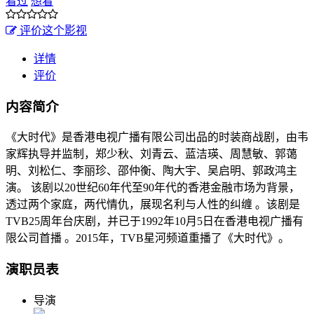
看过
想看
评价这个影视
详情
评价
内容简介
《大时代》是香港电视广播有限公司出品的时装商战剧，由韦
家辉执导并监制，郑少秋、刘青云、蓝洁瑛、周慧敏、郭蔼
明、刘松仁、李丽珍、邵仲衡、陶大宇、吴启明、郭政鸿主
演。 该剧以20世纪60年代至90年代的香港金融市场为背景，
透过两个家庭，两代情仇，展现名利与人性的纠缠 。该剧是
TVB25周年台庆剧，并已于1992年10月5日在香港电视广播有
限公司首播 。2015年，TVB星河频道重播了《大时代》。
演职员表
导演