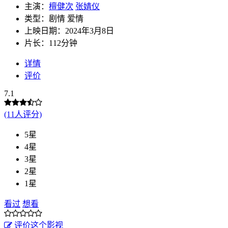
主演：
檀健次
张婧仪
类型：剧情 爱情
上映日期：2024年3月8日
片长：112分钟
详情
评价
7.1
(11人评分)
5星
4星
3星
2星
1星
看过
想看
评价这个影视