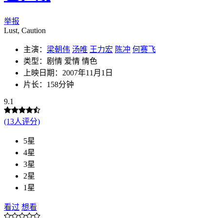
举报
Lust, Caution
主演：
梁朝伟
汤唯
王力宏
陈冲
何赛飞
类型：剧情 爱情 情色
上映日期：2007年11月1日
片长：158分钟
9.1
(13人评分)
5星
4星
3星
2星
1星
看过
想看