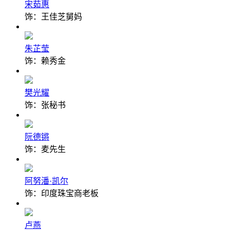
宋茹惠
饰：王佳芝舅妈
朱芷莹
饰：赖秀金
樊光耀
饰：张秘书
阮德锵
饰：麦先生
阿努潘·凯尔
饰：印度珠宝商老板
卢燕