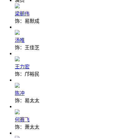
演员
梁朝伟
饰：易默成
汤唯
饰：王佳芝
王力宏
饰：邝裕民
陈冲
饰：易太太
何赛飞
饰：萧太太