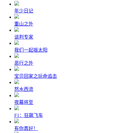
年少日记
重山之外
谈判专家
我们一起摇太阳
恶行之外
宝贝回家之玩命追击
怒水西流
夜幕将至
F1：狂飙飞车
有你真好！