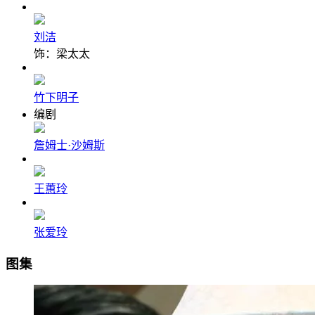
刘洁
饰：梁太太
竹下明子
编剧
詹姆士·沙姆斯
王蕙玲
张爱玲
图集