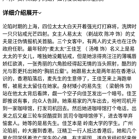
详细介绍
展开
沦陷时期的上海，四位太太大白天开着强光灯打麻将，洗牌时
一只只钻戒光芒四射。女主人易太太 （剃战欢 陈冲 饰）的丈
夫是汪伪情报机关首脑。三个女客中，有两人的丈夫也在汪伪
政府任职。最年轻的“麦太太”王佳芝 （ 汤唯 饰）名义上是易
太太的干女儿，唯独她没戴钻戒，但是她涂得亮汪汪的薄嘴唇
娇红欲滴，一张秀丽的六角脸经得起无情的当头照射，酷烈的
光与影更托出她的“胸前丘壑”。她跟易太太是两年前在香港认
识的，香港陷落后，麦先生的生意停了，王佳芝来上海跑单
帮，被易太太留住在她家。身材矮小的易先生 （ 梁朝伟 饰）
站在他太太背后看牌，觑一个空子向佳芝发出一个暗号。佳芝
即推说有事，向众人告辞。她乘易家的汽车出去，吩咐司机开
到一家咖啡馆，打发司机回去。然后她进咖啡馆打个电话，出
来之后又雇三轮车捉酷提到 凯司令咖啡馆停下，进去等举弃
愉套人。她等的是易先生。佳芝本是 岭南大学的学生。广州
沦陷前，岭大搬到香港。汪精卫一行人抵达香港后，她和几个
男女同学怀着流亡学生的心情，有志报国，遂自发组织起来做