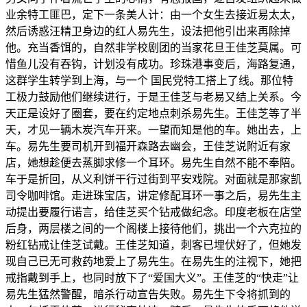
业余特工匪巴，定下一条美人计：由一个女生去接近易太太，
然后诱惑汪精卫身边的红人易先生，设法把他引出来再除掉
他。充当香饵的，自然非学校剧团的当家花旦王佳芝莫属。可
惜鱼儿没有吞钩，计划没有成功。珍珠港事变后，海路复通，
这群学生转学到上海，与一个 国民党特工搭上了线。那位特
工极力鼓励他们继续进行，于是王佳芝与老易又结上关系。今
天正是设好了圈套，要在约定地点刺杀易先生。王佳芝等了半
天，才见一辆木炭汽车开来。一望而知是他的车。她出去，上
车。易先生要司机开到福开森路去幽会，王佳芝说附近有家
店，她想趁便去蒸脚求修一个耳环。易先生自然不能不奉陪。
车于是折回，从义利饼干行过街到平安戏院。对面就是那家凯
司令咖啡馆。走进珠宝店，讲定修配耳环一事之后，易先生主
动提出要履行诺言，给佳芝买个钻戒做纪念。印度老板在店堂
后身，两层楼之间的一个阁楼上接待他们，挑出一个六克拉的
粉红钻戒让佳芝试戴。王佳芝知道，刺客已埋伏好了，但她发
现自己已无可救药地爱上了易先生。在易先生的注视下，她把
戒指戴到手上，也同时放下了“爱国大义”。王佳芝的“快走”让
易先生猛然警醒，暗杀行动宣告失败。易先生下令将抓到的