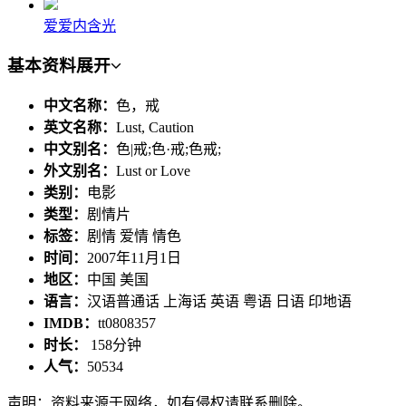
爱爱内含光
基本资料
展开
中文名称：
色，戒
英文名称：
Lust, Caution
中文别名：
色|戒;色·戒;色戒;
外文别名：
Lust or Love
类别：
电影
类型：
剧情片
标签：
剧情 爱情 情色
时间：
2007年11月1日
地区：
中国 美国
语言：
汉语普通话 上海话 英语 粤语 日语 印地语
IMDB：
tt0808357
时长：
158分钟
人气：
50534
声明：资料来源于网络，如有侵权请联系删除。