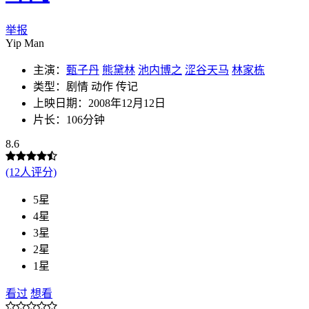
举报
Yip Man
主演：
甄子丹
熊黛林
池内博之
涩谷天马
林家栋
类型：剧情 动作 传记
上映日期：2008年12月12日
片长：106分钟
8.6
(12人评分)
5星
4星
3星
2星
1星
看过
想看