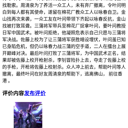
找勒索。周清泉为了养活一众工人，未有弃厂撤离，令叶问明
白到每人都有其使命，遂留在棉花厂教众工人以咏春自卫。金
山找再次来袭，一众工友在叶问带领下齐起以咏春反抗，金山
找被打致耳聋。三蒲将军带兵至棉花厂捉拿叶问，要叶问教授
日军中国武术。被叶问拒绝，他凝照危表示自己只愿与三蒲将
军决战。佐藤上校为了让三蒲将军获胜暗设埋伏，叶问虽已知
已身陷危机，但仍以咏春力战三蒲的空手道，二人在擂台上展
开巅峰对决。最后叶问打败了三蒲将军，为中国武术正名，结
果却被佐藤上校开枪射杀，李钊冒险扑上去，夺走了佐藤上校
的手枪，开枪将佐藤上校射杀。众人冲上前去，帮助叶问等人
撤离，最终叶问在好友周清泉的帮助下，逃离佛山， 前往香
港 。
评价内容
发布评价