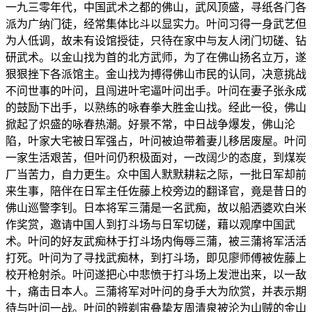
一九三零年代，中国武术之都的佛山，武风顶盛，寻纸各门各
派为广纳门徒，经常集体比斗以显实力。叶问习得一身武艺但
为人低调，故未有设馆授徒，只待在家中与友人闭门切磋、钻
研武术。以金山找为首的北方武师，为了在佛山扬名立万，遂
狠狠挫下各派馆主。金山找为搏得佛山市民的认同，决意挑战
不问世事的叶问，且闯进叶宅逼叶问出手。叶问在妻子张永成
的鼓励下出手，以熟练的咏春拳大胜金山找。经此一役，佛山
掀起了炽盛的咏春热潮。好景不常，中日战争爆发，佛山沦
陷，叶家大宅被日军强占，叶问被迫带着妻儿移居废屋。叶问
一家生活艰苦，但叶问仍积极面对，一改阔少的态度，到煤炭
厂当苦力，自力更生。众中国人默默耕耘之际，一批日军却前
来生事，陪伴在日军主任佐藤上校旁边的翻译官，竟是昔日的
佛山巡警李钊。日本将军三蒲是一名武痴，故以船洒婆欢白米
作奖赏，邀请中国人到打斗场与日军切磋，藉以观摩中国武
术。叶问的好友武痴林于打斗场内侮辱三蒲，被三蒲将军活活
打死。叶问为了寻找武痴林，到打斗场，即见廖师傅被佐藤上
校开枪射杀。叶问遂把心中悲愤于打斗场上发泄出来，以一敌
十，痛击日本人。三蒲将军对叶问的身手大为欣赏，并表示期
待与叶问一战。叶问的辨剃宙叠挚友周清泉被沦为山贼的金山