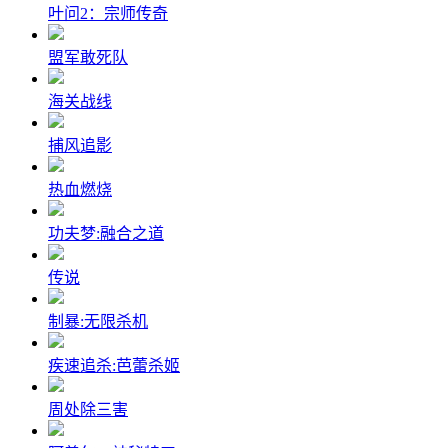
叶问2：宗师传奇
盟军敢死队
海关战线
捕风追影
热血燃烧
功夫梦:融合之道
传说
制暴:无限杀机
疾速追杀:芭蕾杀姬
周处除三害