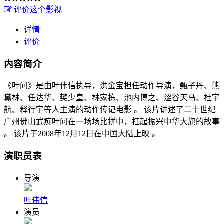
评价这个影视
详情
评价
内容简介
《叶问》是由叶伟信执导，洪金宝担任动作导演，甄子丹、熊
黛林、任达华、樊少皇、林家栋、池内博之、涩谷天马、杜宇
航、释行宇等人主演的动作传记电影 。 该片讲述了二十世纪
广州佛山武痴叶问在一场场比拼中，扛起振兴中华大旗的故事
。 该片于2008年12月12日在中国大陆上映 。
演职员表
导演
叶伟信
演员