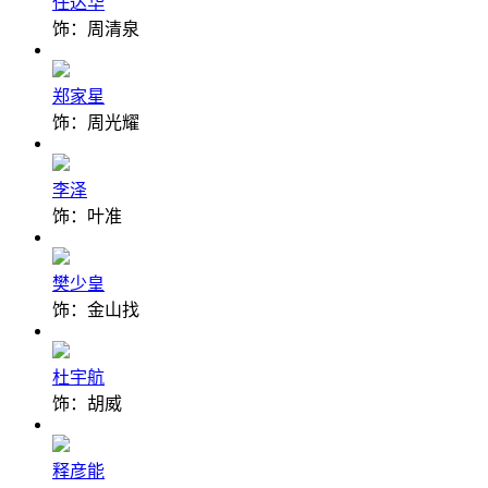
任达华
饰：周清泉
郑家星
饰：周光耀
李泽
饰：叶准
樊少皇
饰：金山找
杜宇航
饰：胡威
释彦能