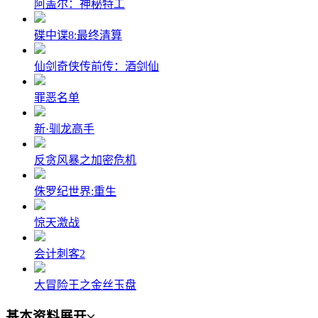
阿盖尔：神秘特工
碟中谍8:最终清算
仙剑奇侠传前传：酒剑仙
罪恶名单
新·驯龙高手
反贪风暴之加密危机
侏罗纪世界:重生
惊天激战
会计刺客2
大冒险王之金丝玉盘
基本资料
展开