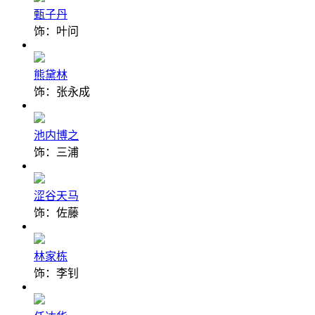
甄子丹
饰：叶问
熊黛林
饰：张永成
池内博之
饰：三浦
涩谷天马
饰：佐藤
林家栋
饰：李钊