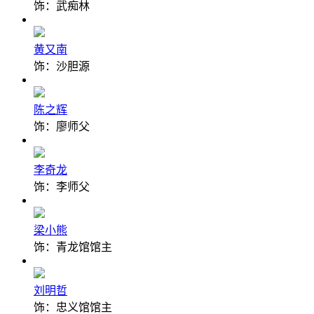
饰：武痴林
黄又南
饰：沙胆源
陈之辉
饰：廖师父
李奇龙
饰：李师父
梁小熊
饰：青龙馆馆主
刘明哲
饰：忠义馆馆主