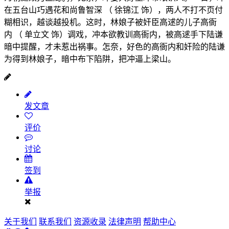
在五台山巧遇花和尚鲁智深 （ 徐锦江 饰），两人不打不页付
糊相识，越谈越投机。这时，林娘子被奸臣高逑的儿子高衙
内 （ 单立文 饰）调戏，冲本欲教训高衙内，被高逑手下陆谦
暗中提醒，才未惹出祸事。怎奈，好色的高衙内和奸险的陆谦
为得到林娘子，暗中布下陷阱，把冲逼上梁山。
发文章
评价
讨论
签到
举报
关于我们
联系我们
资源收录
法律声明
帮助中心