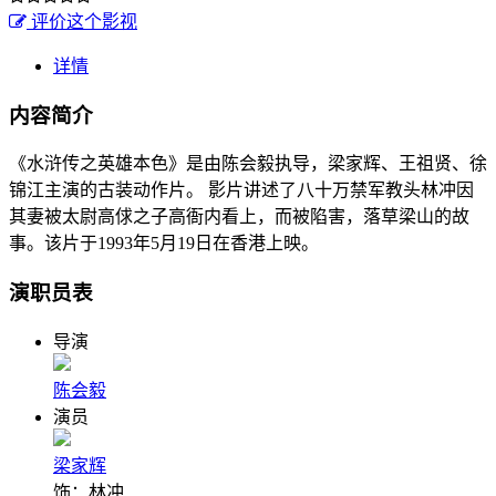
评价这个影视
详情
内容简介
《水浒传之英雄本色》是由陈会毅执导，梁家辉、王祖贤、徐
锦江主演的古装动作片。 影片讲述了八十万禁军教头林冲因
其妻被太尉高俅之子高衙内看上，而被陷害，落草梁山的故
事。该片于1993年5月19日在香港上映。
演职员表
导演
陈会毅
演员
梁家辉
饰：林冲