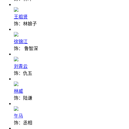
王祖贤
饰：林娘子
徐锦江
饰： 鲁智深
刘青云
饰：仇五
林威
饰：陆谦
午马
饰：丞相