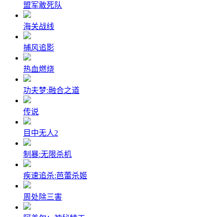
盟军敢死队
海关战线
捕风追影
热血燃烧
功夫梦:融合之道
传说
目中无人2
制暴:无限杀机
疾速追杀:芭蕾杀姬
周处除三害