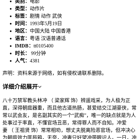
类别：
电影
类型：
动作片
标签：
剧情 动作 武侠
时间：
1993年5月19日
地区：
中国大陆 中国香港
语言：
粤语 汉语普通话
IMDB：
tt0105400
时长：
99分钟
人气：
4381
声明：资料来源于网络，如有侵权请联系删除。
详细介绍
展开
八十万禁军教头林冲 （ 梁家辉 饰）辨遥戏采，为人极为正
直，深得朝庭器重，而且他古道热肠，甚爱结交江湖豪侠，常
常以武会友，是名副其实的一个“武痴”，唯一的缺点就是为人
处事过于率直，不懂官场丑恶，常得罪人而不自知。冲爱
妻 （ 王祖贤 饰）常常相劝，想丈夫脱离险恶官场，但冲决心
为朝庭效力匪局鸦，无奈，冲妻只好望冲带眼识人。一日，冲