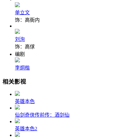
单立文
饰：高衙内
刘洵
饰：高俅
编剧
李炯楷
相关影视
英雄本色
仙剑奇侠传前传：酒剑仙
英雄本色2