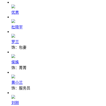
优恵
杜晓宇
罗兰
饰：包妻
侯姝
饰：菁菁
黄小兰
饰：服务员
刘刚