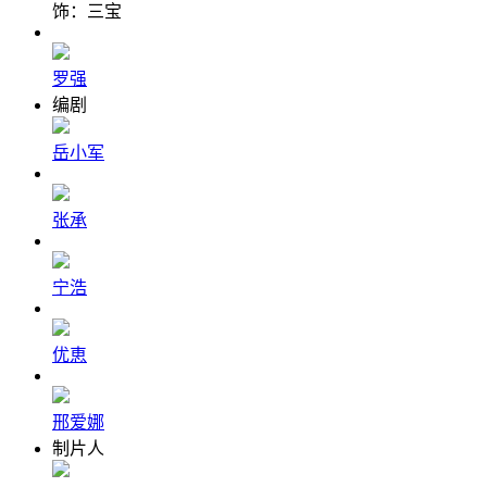
饰：三宝
罗强
编剧
岳小军
张承
宁浩
优恵
邢爱娜
制片人