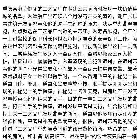
重庆某濒临倒闭的工艺品厂在翻建公共厕所时发现一块价值连
城的翡翠。为缓解厂里连续八个月没有开支的窘迫，谢厂长顶
着建筑开发商冯董和他的助手秦经理的压力，决定举办翡翠展
览，地点就选在工艺品厂附近的关帝庙。为筹备展览，全厂唯
一上过警校的保卫科长包世宏承担起展览的安全保卫工作。就
在包世宏周密部署安保防范措施时，电视新闻播出这样一则新
闻：山城连续发生多起入室盗窃案件，盗贼以搬家公司为掩
护，招摇过市、屡屡得手。入室盗窃的主犯叫道哥。在道哥带
着他的两个小兄弟黑皮和小军靠入室盗窃害怕遭遇交警、靠演
双簧骗财于女士也难以得手时，一个从香港飞来的神秘男士被
道哥盯住。随即，道哥和黑皮略施小技，顺手提走刚刚走出机
场的神秘男士的手提箱。神秘男士名叫麦克，是房地产开发商
冯董授意秦经理请来的高手，目的在于拿到工艺品厂发现的翡
翠。打开到手的手提箱，道哥发现来者是同行，结合报纸和电
视上关于工艺品厂发现翡翠的新闻，道哥以他多年行走江湖的
经验推断，来者是冲着翡翠而来的。很快，道哥带着他的兄弟
住进了工艺品厂举办展览附近的夜巴黎招待所。巧合的是，道
哥的房间，和准备“居高临下、尽在掌握”的包世宏只隔着一堵