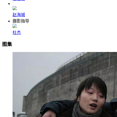
赵海城
摄影指导
杜杰
图集