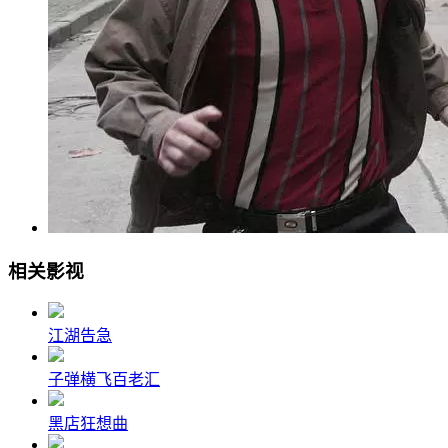
相关影视
江湖告急
子弹横飞百老汇
黑店狂想曲