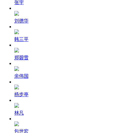
张宇
刘德华
韩三平
郑碧雪
余伟国
杨步亭
林凡
包世宏