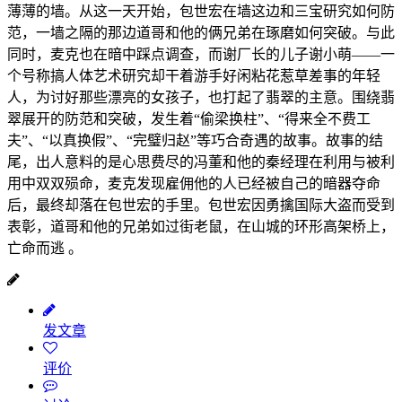
薄薄的墙。从这一天开始，包世宏在墙这边和三宝研究如何防
范，一墙之隔的那边道哥和他的俩兄弟在琢磨如何突破。与此
同时，麦克也在暗中踩点调查，而谢厂长的儿子谢小萌——一
个号称搞人体艺术研究却干着游手好闲粘花惹草差事的年轻
人，为讨好那些漂亮的女孩子，也打起了翡翠的主意。围绕翡
翠展开的防范和突破，发生着“偷梁换柱”、“得来全不费工
夫”、“以真换假”、“完璧归赵”等巧合奇遇的故事。故事的结
尾，出人意料的是心思费尽的冯董和他的秦经理在利用与被利
用中双双殒命，麦克发现雇佣他的人已经被自己的暗器夺命
后，最终却落在包世宏的手里。包世宏因勇擒国际大盗而受到
表彰，道哥和他的兄弟如过街老鼠，在山城的环形高架桥上，
亡命而逃 。
发文章
评价