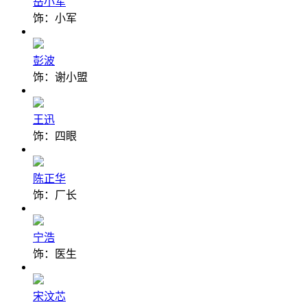
岳小军
饰：小军
彭波
饰：谢小盟
王迅
饰：四眼
陈正华
饰：厂长
宁浩
饰：医生
宋汶芯