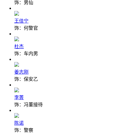
饰：男仙
王佳宁
饰：何警官
杜杰
饰：车内男
姜志刚
饰：保安乙
李菁
饰：冯董接待
陈诺
饰：警察