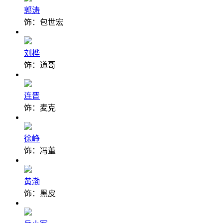
郭涛
饰：包世宏
刘桦
饰：道哥
连晋
饰：麦克
徐峥
饰：冯董
黄渤
饰：黑皮