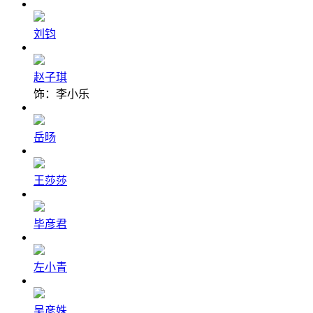
刘钧
赵子琪
饰：李小乐
岳旸
王莎莎
毕彦君
左小青
吴彦姝