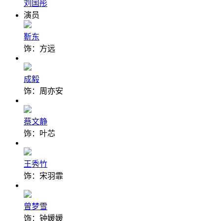
刘国彤
演员
靳东
饰：方远
成毅
饰：周亦安
蔡文静
饰：叶芯
王秀竹
饰：宋羽霏
曾梦雪
饰：钟媛媛