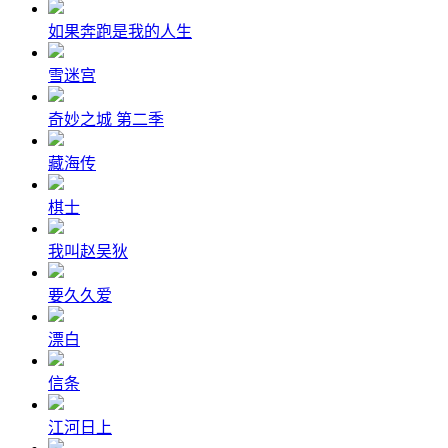
如果奔跑是我的人生
雪迷宫
奇妙之城 第二季
藏海传
棋士
我叫赵吴狄
要久久爱
漂白
信条
江河日上