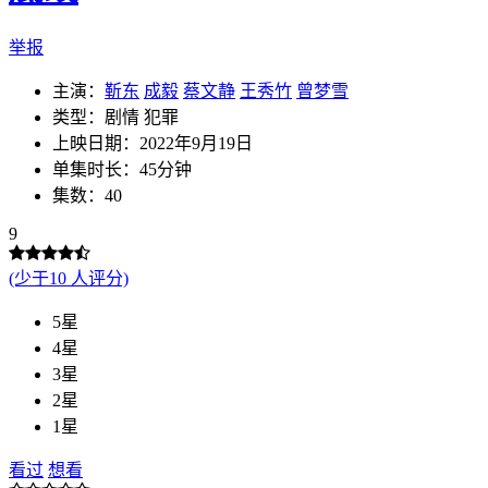
举报
主演：
靳东
成毅
蔡文静
王秀竹
曾梦雪
类型：剧情 犯罪
上映日期：2022年9月19日
单集时长：45分钟
集数：40
9
(少于10 人评分)
5星
4星
3星
2星
1星
看过
想看