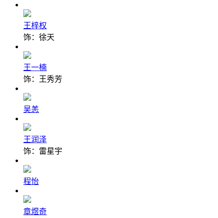
王梓权
饰：徐天
王一楠
饰：王秀芳
吴恙
王润泽
饰：雷星宇
程怡
章煜奇