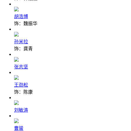
胡浩博
饰：魏振华
孙米拉
饰：龚青
张志坚
王劲松
饰：陈康
刘敏涛
曹骏