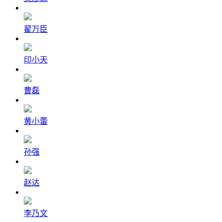
翟万臣
印小天
曹磊
黄小蕾
孙强
赵达
李乃文