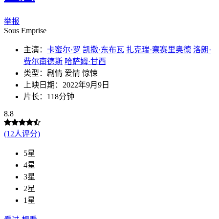
举报
Sous Emprise
主演：
卡蜜尔·罗
凯撒·东布瓦
扎克瑞·察赛里奥德
洛朗·
费尔南德斯
哈萨姆·甘西
类型：剧情 爱情 惊悚
上映日期：2022年9月9日
片长：118分钟
8.8
(12人评分)
5星
4星
3星
2星
1星