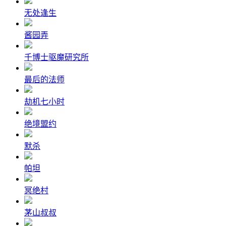
无处逢生
酱园弄
千博士驱魔研究所
最后的法师
劫机七小时
绝境盟约
默杀
帕坦
冥绝村
茅山叔叔