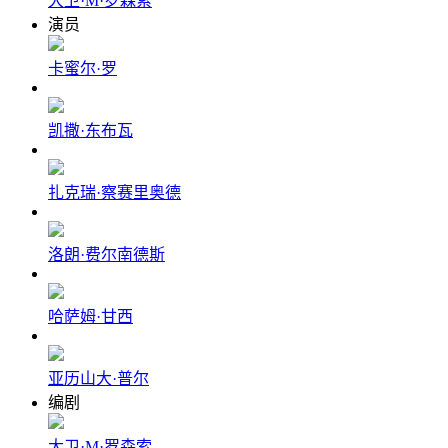
大卫·M·罗森索
演员
卡蜜尔·罗
凯撒·东布瓦
扎克瑞·察赛里奥德
洛朗·费尔南德斯
哈萨姆·甘西
亚历山大·普尔
编剧
大卫·M·罗森索