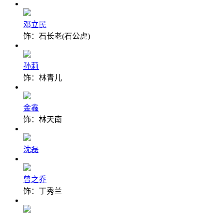
邓立民
饰：石长老(石公虎)
孙莉
饰：林青儿
金鑫
饰：林天南
沈磊
曾之乔
饰：丁秀兰