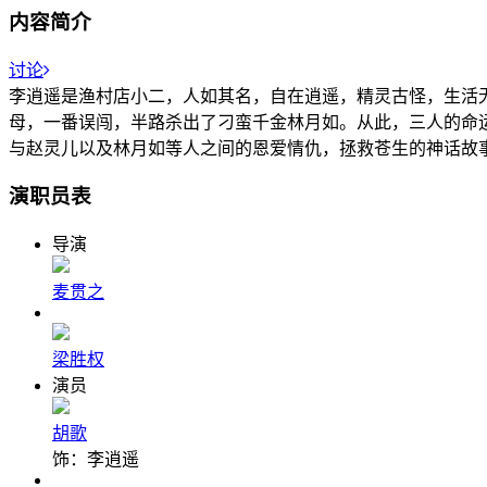
内容简介
讨论
李逍遥是渔村店小二，人如其名，自在逍遥，精灵古怪，生活
母，一番误闯，半路杀出了刁蛮千金林月如。从此，三人的命
与赵灵儿以及林月如等人之间的恩爱情仇，拯救苍生的神话故
演职员表
导演
麦贯之
梁胜权
演员
胡歌
饰：李逍遥