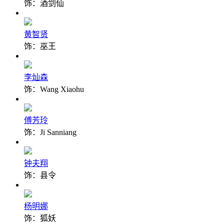
饰：酒剑仙
黄智贤
饰：巫王
李灿森
饰：Wang Xiaohu
傅芳玲
饰：Ji Sanniang
钟夫翔
饰：县令
杨明娜
饰：狐妖