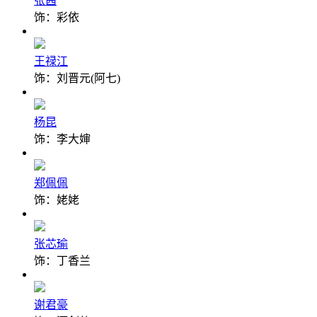
张茜
饰：彩依
王禄江
饰：刘晋元(阿七)
杨昆
饰：李大婶
郑佩佩
饰：姥姥
张芯瑜
饰：丁香兰
谢君豪