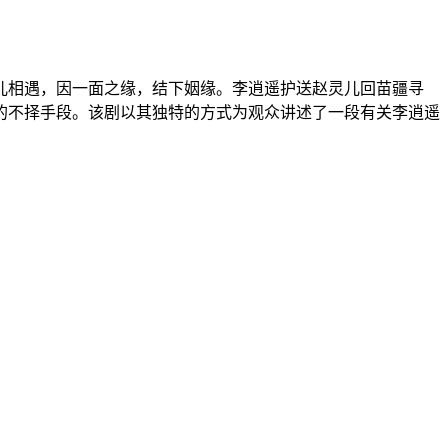
儿相遇，因一面之缘，结下姻缘。李逍遥护送赵灵儿回苗疆寻
的不择手段。该剧以其独特的方式为观众讲述了一段有关李逍遥