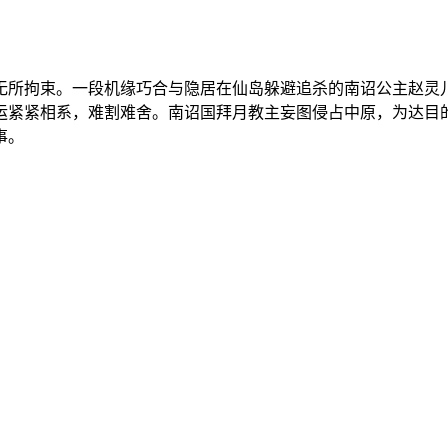
无所拘束。一段机缘巧合与隐居在仙岛躲避追杀的南诏公主赵灵
运紧紧相系，难割难舍。南诏国拜月教主妄图侵占中原，为达目
事。