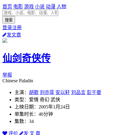
首页
电影
游戏
小说
动漫
人物
登录注册
发文章
仙剑奇侠传
举报
Chinese Paladin
主演：
胡歌
刘亦菲
安以轩
刘品言
彭于晏
类型：爱情 奇幻 武侠
上映日期：2005年1月24日
单集时长：46分钟
集数：34
评价
发 文 章