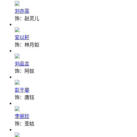
刘亦菲
饰：赵灵儿
安以轩
饰：林月如
刘品言
饰：阿奴
彭于晏
饰：唐钰
李丽珍
饰：圣姑