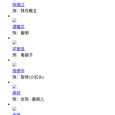
徐锦江
饰：拜月教主
谭耀文
饰：姜明
邓家佳
饰：毒娘子
周德华
饰：智修(小石头)
蒋欣
饰：女苑 / 姜婉儿