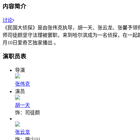
内容简介
讨论
《民国大侦探》是由张伟克执导，胡一天、张云龙、张馨予领衔
师司徒颜坚守法理被罢职，来到哈尔滨成为一名侦探，在一起起
月10日爱奇艺独家播出 。
演职员表
导演
张伟克
演员
胡一天
饰：司徒颜
张云龙
饰：骆少川