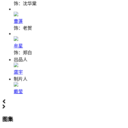
饰：沈华棠
曹蓬
饰：老贺
牟星
饰：郑白
出品人
龚宇
制片人
戴莹
图集