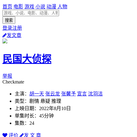
首页
电影
游戏
小说
动漫
人物
登录注册
发文章
民国大侦探
举报
Checkmate
主演：
胡一天
张云龙
张馨予
宣言
沈羽洁
类型：剧情 悬疑 推理
上映日期：2022年8月10日
单集时长：45分钟
集数：24
评价
发 文 章