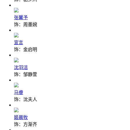
张馨予
饰：周墨婉
宣言
饰：金启明
沈羽洁
饰：邹静萱
马睿
饰：沈夫人
姬晨牧
饰：方渐齐