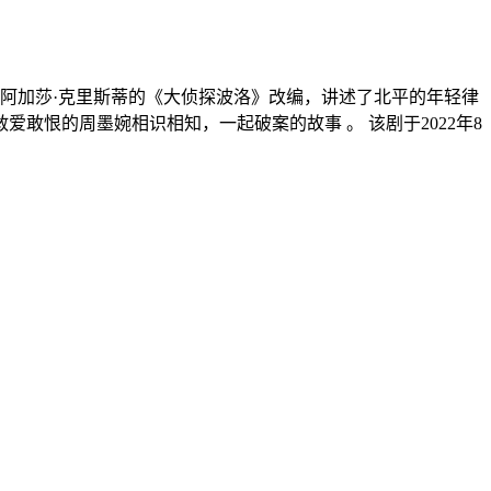
据阿加莎·克里斯蒂的《大侦探波洛》改编，讲述了北平的年轻律
恨的周墨婉相识相知，一起破案的故事 。 该剧于2022年8