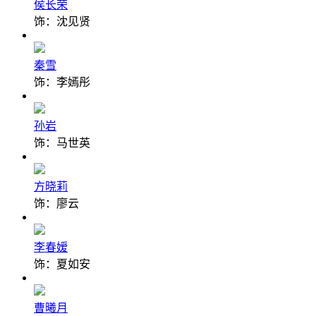
侯长荣
饰：沈见贤
秦雪
饰：李嫣彤
孙岩
饰：马世英
方晓莉
饰：廖云
李春嫒
饰：夏如安
曹曦月