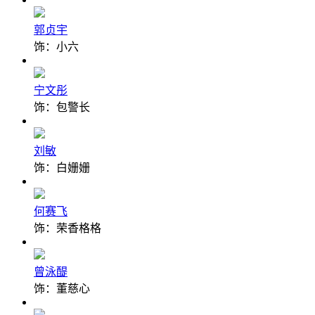
郭贞宇
饰：小六
宁文彤
饰：包警长
刘敏
饰：白姗姗
何赛飞
饰：荣香格格
曾泳醍
饰：董慈心