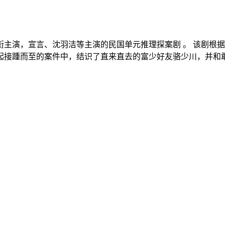
主演，宣言、沈羽洁等主演的民国单元推理探案剧 。 该剧根
接踵而至的案件中，结识了直来直去的富少好友骆少川，并和敢爱敢