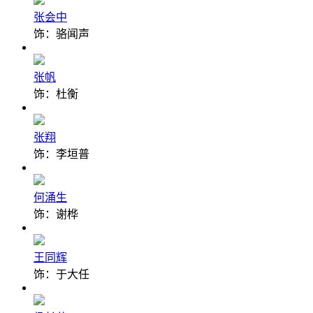
张会中
饰：骆闻声
张帆
饰：杜衡
张翔
饰：李垣普
何涌生
饰：谢桦
王同辉
饰：于大任