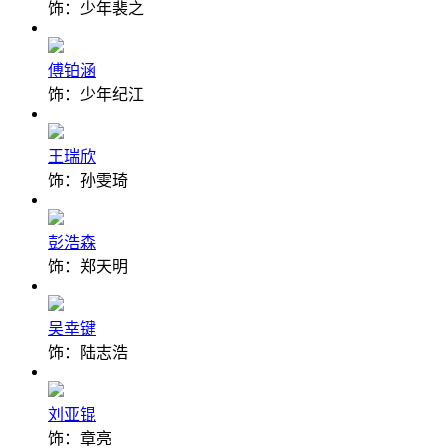
饰：少年裴之
傅铂涵
饰：少年纪江
王瑞欣
饰：孙雯琦
彭浩森
饰：郑天明
吴幸键
饰：陆志浩
刘亚锟
饰：章亮