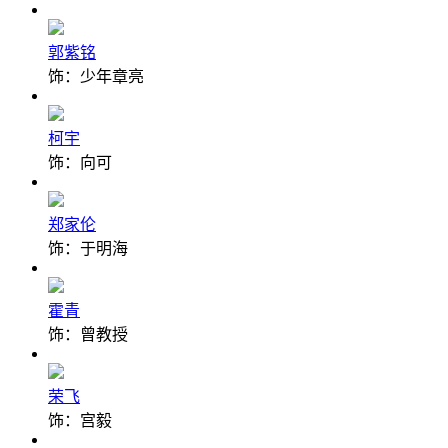
郭紫铭
饰：少年章亮
柯宇
饰：向可
郑家伦
饰：于明海
霍青
饰：曾教授
荣飞
饰：宫毅