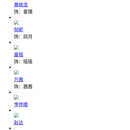
黄政浩
饰：查理
倪妮
饰：邱月
童瑶
饰：瑶瑶
万茜
饰：茜茜
李传缨
赵达