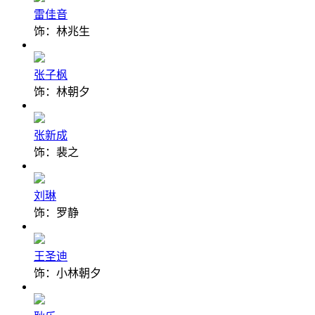
雷佳音
饰：林兆生
张子枫
饰：林朝夕
张新成
饰：裴之
刘琳
饰：罗静
王圣迪
饰：小林朝夕