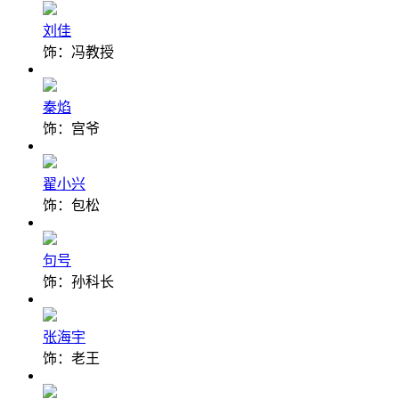
刘佳
饰：冯教授
秦焰
饰：宫爷
翟小兴
饰：包松
句号
饰：孙科长
张海宇
饰：老王