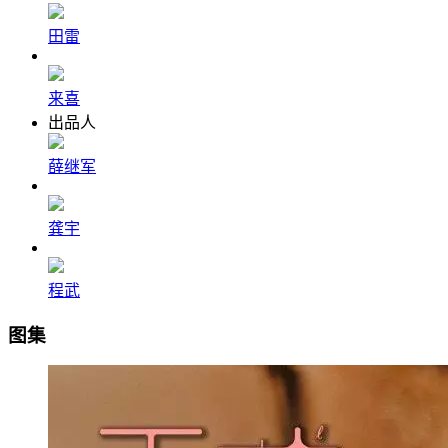
田雷
来喜
出品人
薛继军
龚宇
程武
图集