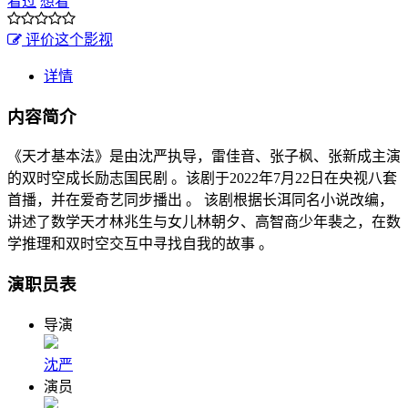
看过
想看
评价这个影视
详情
内容简介
《天才基本法》是由沈严执导，雷佳音、张子枫、张新成主演
的双时空成长励志国民剧 。该剧于2022年7月22日在央视八套
首播，并在爱奇艺同步播出 。 该剧根据长洱同名小说改编，
讲述了数学天才林兆生与女儿林朝夕、高智商少年裴之，在数
学推理和双时空交互中寻找自我的故事 。
演职员表
导演
沈严
演员