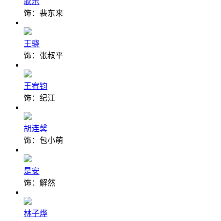
耿乐
饰：裴东来
王骁
饰：张叔平
王宥钧
饰：纪江
胡连馨
饰：包小萌
是安
饰：解然
林子烨