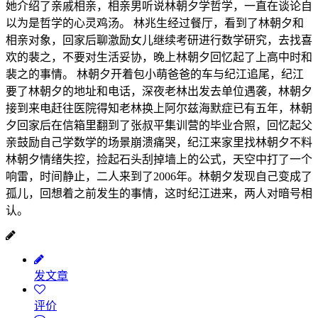
她介绍了亲戚相亲，相亲男听说林朝夕学哲学，一直在谈论自
以为是哲学的心灵鸡汤。 林兆生经过餐厅，看到了林朝夕和
相亲对象，回家后聊激励女儿继续考研进行数学研究，去找喜
欢的裴之，不要对生活妥协，晚上林朝夕回忆起了上高中时和
裴之的事情。 林朝夕开着包小萌爸爸的车与纪江追尾，纪江
要了林朝夕的地址和电话，深夜老林出发去单位遇袭，林朝夕
接到来电赶往医院得知老林换上阿尔兹海默症已有五年，林朝
夕回家后在信箱里翻到了张叔平集训营的毕业合照，回忆起父
亲鼓励自己学数学的场景崩溃痛哭，纪江来家里找林朝夕不料
林朝夕情绪失控，捡起石头刮掉墙上的公式，天空中打了一个
响雷，时间静止，二人来到了2006年。林朝夕发现自己变成了
孤儿，回想着之前发生的事情，这时纪江进来，两人对暗号相
认。
发文章
评价