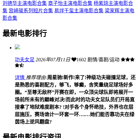
刘德华主演电影合集
章子怡主演电影合集
杨紫琼主演电影合
集
宫崎骏系列短片合集
易烊千玺主演电影合集
梁家辉主演电
影合集
最新电影排行
功夫女足
2026年07月11日
1602
剧情/喜剧/运动
详情
推荐理由:
周星驰!新作!来了!神级功夫碰撞足球，还
是熟悉的喜剧配方，够飞，够癫，含笑量绕足球场好多
圈。“至尊无敌杯”开赛在即，一众顶尖球队即将展开一
场前所未有的巅峰对决!而此时的功夫女足队员们开局直
接拿了地狱难度剧本? !对手各个身怀绝技，外界也在层
层施压，赛场诡计一环套一环….…她们能否靠功夫在绿
茵场上逆风翻盘?
最新电影排行资讯